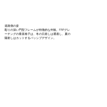
道路側の姿
彫りの深い門型フレームが特徴的な外観。FRPグレ
ーチングの垂直格子は、冬の日差しは通過し、夏の
陽射しはカットするパッシブデザイン。