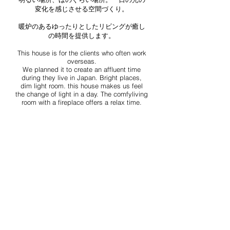
変化を感じさせる空間づくり。
暖炉のあるゆったりとしたリビングが癒し
の時間を提供します。
This house is for the clients who often work
overseas.
We planned it to create an affluent time
during they live in Japan. Bright places,
dim light room. this house makes us feel
the change of light in a day. The comfyliving
room with a fireplace offers a relax time.