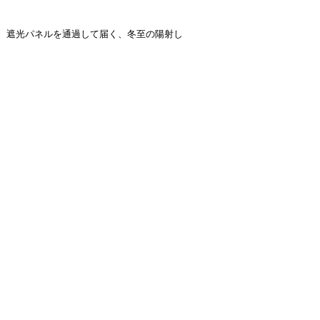
遮光パネルを通過して届く、冬至の陽射し
客間は床の間のある和のしつらへ