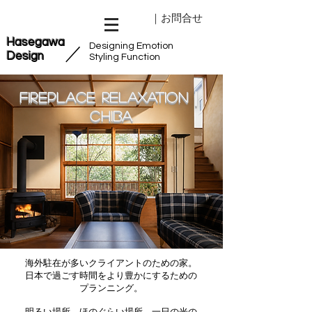
｜お問合せ
Hasegawa
Designing Emotion
​／
Design
Styling Function
Fireplace relaxation｜
Chiba
海外駐在が多いクライアントのための家。
日本で過ごす時間をより豊かにするための
プランニング。
明るい場所、ほのぐらい場所。一日の光の