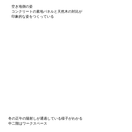
空き地側の姿​​
​コンクリートの素地パネルと天然木の対比が
印象的な姿をつくっている
冬の正午の陽射しが通過している様子がわかる
​中二階はワークスペース