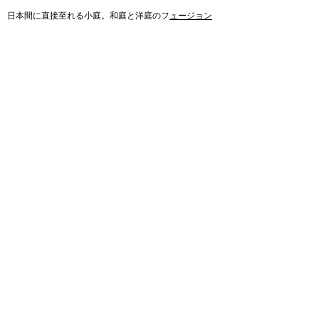
日本間に直接至れる小庭。和庭と洋庭のフ
​ュージョン