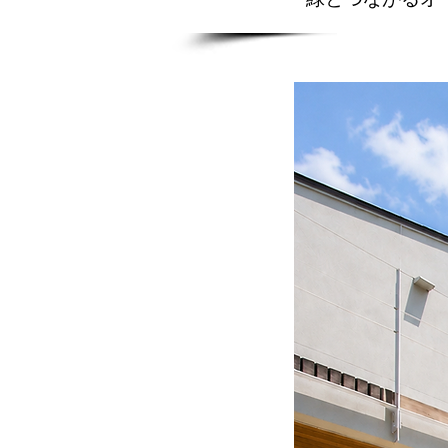
状にはねだした回遊デッキ
けと動線を兼ねた外部通路