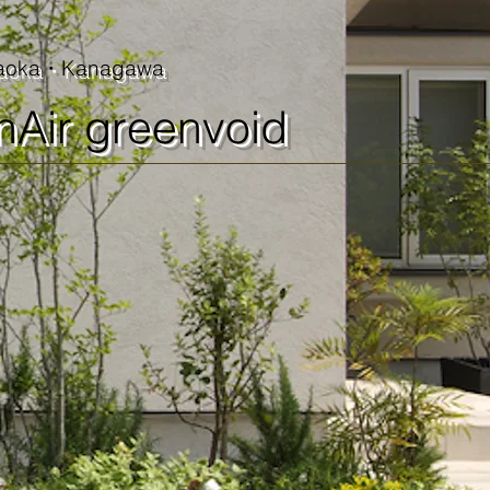
gaoka・Kanagawa​
Air greenvoid