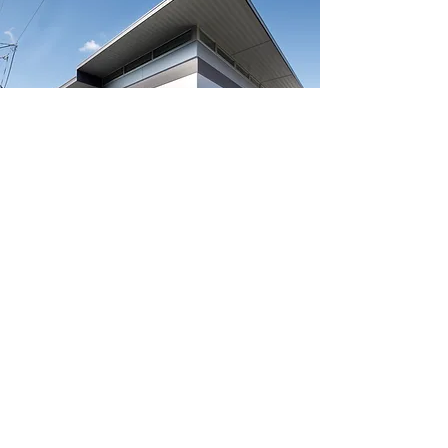
WORKS｜
Work Place
​→
TOP PAGE
Hasegawa Design JP
Designing Emotion・
Styling Function
■ユーザーヴォイス
■会社案内