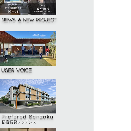
News ＆ New project
user voice
Prefered Senzoku
​防音賃貸レジデンス