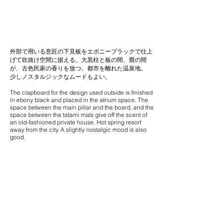
外部で用いる意匠の下見板をエボニーブラックで仕上
げて吹抜け空間に据える。大黒柱と板の間、畳の間
が、古色民家の香りを放つ。都市を離れた温泉地。
少しノスタルジックなムードもよい。
西南の角に大きく屋根をかけた
The clapboard for the design used outside is finished
サンセットデッキ空間。
in ebony black and placed in the atrium space. The
Sunset deck space with a large
space between the main pillar and the board, and the
space between the tatami mats give off the scent of
roof at the southwest corner.
an old-fashioned private house. Hot spring resort
away from the city. A slightly nostalgic mood is also
good.