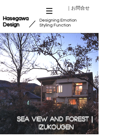
｜お問合せ
Hasegawa
Designing Emotion
​／
Design
Styling Function
Sea view and forest｜
Izukougen