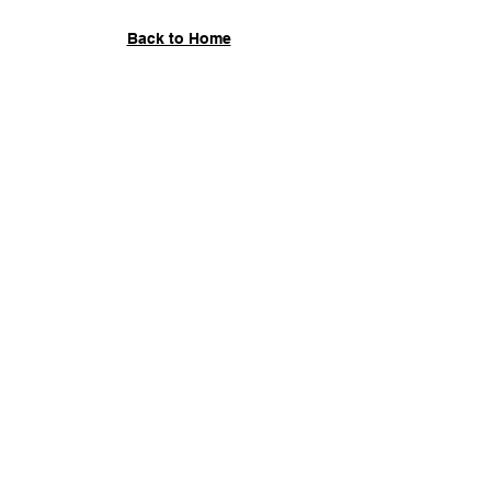
Back to Home
Hasegawa Design JP
Designing Emotion・
Styling Function
■ユーザーヴォイス
■会社案内