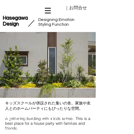
｜お問合せ
Hasegawa
Designing Emotion
​／
Design
Styling Function
キッズスクールが併設された集いの舎。家族や友
人とのホームパーティにもぴったりな空間。
Open air terrace｜
A gathering building with a kids school. This is a
best place for a house party with families and
Shnyurigaoka
friends.