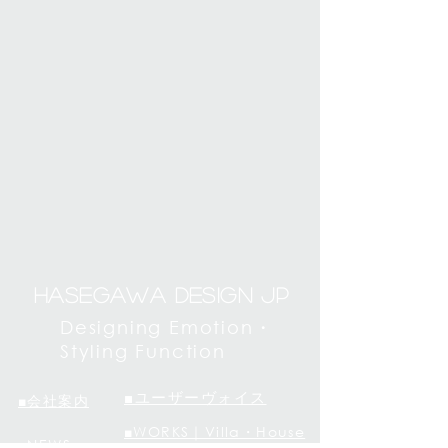
Hasegawa Design JP
Designing Emotion・
Styling Function
■ユーザーヴォイス
■会社案内
■WORKS｜Villa・House
■NEWS