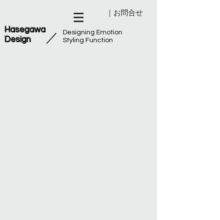
｜お問合せ
Hasegawa
Designing Emotion
​／
Design
Styling Function