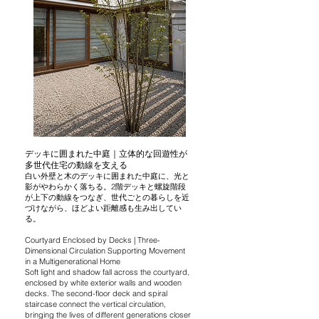
デッキに囲まれた中庭｜立体的な回遊性が
多世代住宅の動線を支える
白い外壁と木のデッキに囲まれた中庭に、光と
影がやわらかく落ちる。2階デッキと螺旋階段
が上下の動線をつなぎ、世代ごとの暮らしを近
づけながら、ほどよい距離感も生み出してい
る。
Courtyard Enclosed by Decks | Three-
Dimensional Circulation Supporting Movement
in a Multigenerational Home
Soft light and shadow fall across the courtyard,
enclosed by white exterior walls and wooden
decks. The second-floor deck and spiral
staircase connect the vertical circulation,
bringing the lives of different generations closer