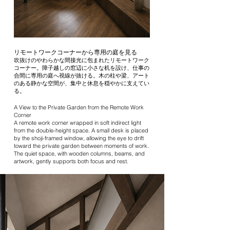
リモートワークコーナーから専用の庭を見る
吹抜けのやわらかな間接光に包まれたリモートワーク
コーナー。障子越しの窓辺に小さな机を設け、仕事の
合間に専用の庭へ視線が抜ける。木の柱や梁、アート
のある静かな空間が、集中と休息を穏やかに支えてい
る。
A View to the Private Garden from the Remote Work
Corner
A remote work corner wrapped in soft indirect light
from the double-height space. A small desk is placed
by the shoji-framed window, allowing the eye to drift
toward the private garden between moments of work.
The quiet space, with wooden columns, beams, and
artwork, gently supports both focus and rest.