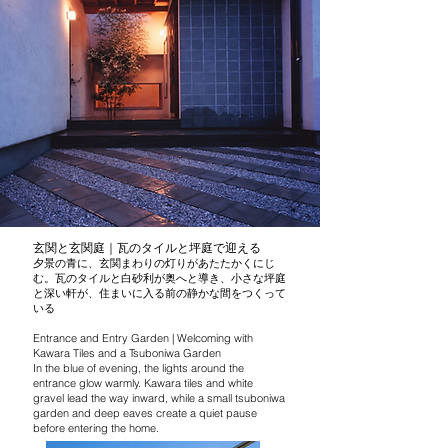
玄関と玄関庭｜瓦のタイルと坪庭で迎える
夕景の青に、玄関まわりの灯りがあたたかくにじ
む。瓦のタイルと白砂利が奥へと導き、小さな坪庭
と深い軒が、住まいに入る前の静かな間をつくって
いる
Entrance and Entry Garden | Welcoming with
Kawara Tiles and a Tsuboniwa Garden
In the blue of evening, the lights around the
entrance glow warmly. Kawara tiles and white
gravel lead the way inward, while a small tsuboniwa
garden and deep eaves create a quiet pause
before entering the home.