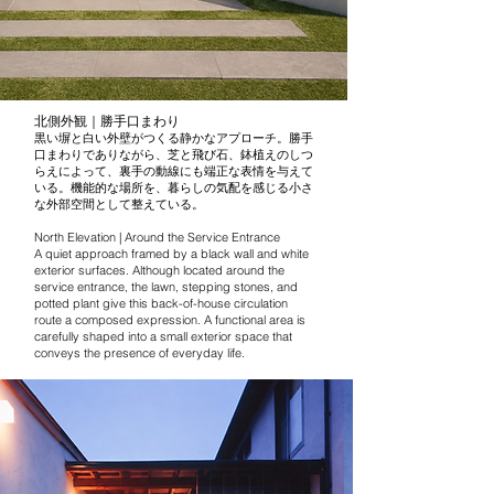
北側外観｜勝手口まわり
黒い塀と白い外壁がつくる静かなアプローチ。勝手
口まわりでありながら、芝と飛び石、鉢植えのしつ
らえによって、裏手の動線にも端正な表情を与えて
いる。機能的な場所を、暮らしの気配を感じる小さ
な外部空間として整えている。
North Elevation | Around the Service Entrance
A quiet approach framed by a black wall and white
exterior surfaces. Although located around the
service entrance, the lawn, stepping stones, and
potted plant give this back-of-house circulation
route a composed expression. A functional area is
carefully shaped into a small exterior space that
conveys the presence of everyday life.