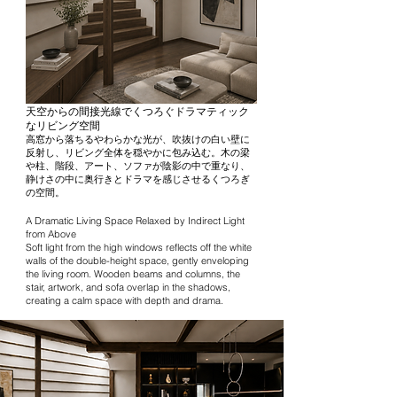
天空からの間接光線でくつろぐドラマティック
なリビング空間
高窓から落ちるやわらかな光が、吹抜けの白い壁に
反射し、リビング全体を穏やかに包み込む。木の梁
や柱、階段、アート、ソファが陰影の中で重なり、
静けさの中に奥行きとドラマを感じさせるくつろぎ
の空間。
A Dramatic Living Space Relaxed by Indirect Light
from Above
Soft light from the high windows reflects off the white
walls of the double-height space, gently enveloping
the living room. Wooden beams and columns, the
stair, artwork, and sofa overlap in the shadows,
creating a calm space with depth and drama.