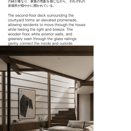
の緑が重なり、家族の気配を感じながら、それぞれの
居場所が穏やかに開かれている。
The second-floor deck surrounding the
courtyard forms an elevated promenade,
allowing residents to move through the house
while feeling the light and breeze. The
wooden floor, white exterior walls, and
greenery seen through the glass railings
gently connect the inside and outside.