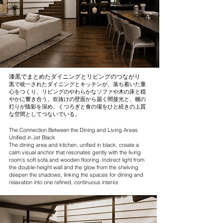
漆黒でまとめたダイニングとリビングのつながり
黒で統一されたダイニングとキッチンが、落ち着いた重
心をつくり、リビングのやわらかなソファや木の床と穏
やかに響き合う。吹抜けの壁面から届く間接光と、棚の
灯りが陰影を深め、くつろぎと食の場をひと続きの上質
な空間としてつないでいる。
The Connection Between the Dining and Living Areas
Unified in Jet Black
The dining area and kitchen, unified in black, create a
calm visual anchor that resonates gently with the living
room’s soft sofa and wooden flooring. Indirect light from
the double-height wall and the glow from the shelving
deepen the shadows, linking the spaces for dining and
relaxation into one refined, continuous interior.