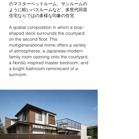
のマスターベッドルーム、サンルームの
ように眩いバスルームなど、多世代同居
住宅ならではの多様な印象の住宅
A spatial composition in which a loop-
shaped deck surrounds the courtyard
on the second floor. This
multigenerational home offers a variety
of atmospheres: a Japanese-modern
family room opening onto the courtyard,
a Nordic-inspired master bedroom, and
a bright bathroom reminiscent of a
sunroom.