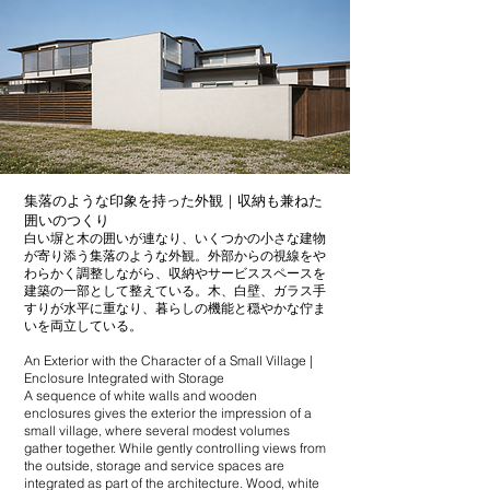
集落のような印象を持った外観｜収納も兼ねた
囲いのつくり
白い塀と木の囲いが連なり、いくつかの小さな建物
が寄り添う集落のような外観。外部からの視線をや
わらかく調整しながら、収納やサービススペースを
建築の一部として整えている。木、白壁、ガラス手
すりが水平に重なり、暮らしの機能と穏やかな佇ま
いを両立している。
An Exterior with the Character of a Small Village |
Enclosure Integrated with Storage
A sequence of white walls and wooden
enclosures gives the exterior the impression of a
small village, where several modest volumes
gather together. While gently controlling views from
the outside, storage and service spaces are
integrated as part of the architecture. Wood, white